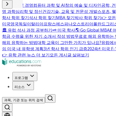
비즈니스 및 경영
컴퓨터 과학 및 AI
창의 예술 및 디자인
공학, 
명 과학
심리학 및 정신건강
기술, 교육 및 전문성 개발
스포츠, 
학사 학위 찾기
석사 학위 찾기
MBA 찾기
박사 학위 찾기
👉 모
미국
영국
독일
이탈리아
프랑스
에스파냐
오스트리아
폴란드
그리
🏛️ 유럽 석사 과정 공부하기
🗝️ 미국 학사
🌎 Go Global MBA
💃
학금 수령을 위한 자기 소개서 작성 방법
무료로 해외 유학하는
해외 유학하는 방법
대학 교육이 그만한 가치가 있나요?
유럽에서
의 미국 내 유학생 계획
3년 학사 학위 인기 급증
2024년 미국 F
👉 유학 관련 뉴스 더 보기
모든 게시글 살펴보기
프로그램
리소스
과목, 기관 또는 위치 검색