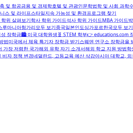
건축 및 항공
금융 및 경제학
호텔 및 관광
인문학
법학 및 사회 과학
수
웰니스 및 라이프스타일
지속 가능성 및 환경
프로그램 찾기
든 학위 살펴보기
학사 학위 가이드
석사 학위 가이드
MBA 가이드
박
스
루마니아
헝가리
모두 보기
중국
일본
인도
싱가포르
한국
모두 보기
 여성 장학금
🏙️ 미국 대학원생
🧬 STEM 학부
👉 educations.
 방법
미국에서 체육 특기자 장학금 받기
스웨덴 연구소 장학금을 
 가장 저렴한 국가
해외 유학 자기 소개서
해외 학교 지원 방법
학
-1 비자 정책 변경
네덜란드, 고등교육 예산 삭감
아시아 대학교, 