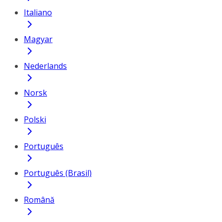
Italiano
Magyar
Nederlands
Norsk
Polski
Português
Português (Brasil)
Română