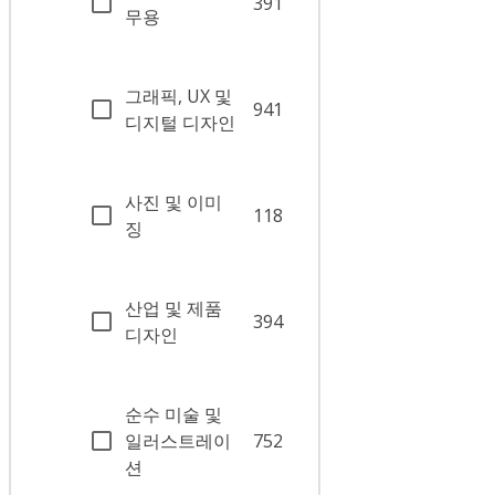
391
무용
그래픽, UX 및
941
디지털 디자인
사진 및 이미
118
징
산업 및 제품
394
디자인
순수 미술 및
일러스트레이
752
션