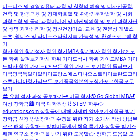
비즈니스 및 경영
컴퓨터 과학 및 AI
창의 예술 및 디자인
공학,
건축 및 항공
금융 및 경제학
호텔 및 관광
인문학
법학 및 사회
과학
수학 및 물리 과학
미디어 및 마케팅
의학 및 보건 과학
자연
및 생명 과학
심리학 및 정신건강
기술, 교육 및 전문성 개발
스
포츠, 웰니스 및 라이프스타일
지속 가능성 및 환경
프로그램 찾
기
학사 학위 찾기
석사 학위 찾기
MBA 찾기
박사 학위 찾기
👉 모
든 학위 살펴보기
학사 학위 가이드
석사 학위 가이드
MBA 가이
드
박사 학위 가이드
👉 모든 학위 가이드 보기
학위 둘러보기
미국
영국
독일
이탈리아
프랑스
에스파냐
오스트리아
폴란드
그리
스
루마니아
헝가리
모두 보기
중국
일본
인도
싱가포르
한국
모두
보기
🏛️ 유럽 석사 과정 공부하기
🗝️ 미국 학사
🌎 Go Global MBA
💃
여성 장학금
🏙️ 미국 대학원생
🧬 STEM 학부
👉
educations.com 장학금에 대해 자세히 알아보기
장학금 받기
장학금 신청 방법
장학금 수령을 위한 자기 소개서 작성 방법
무
료로 해외 유학하는 방법
미국에서 체육 특기자 장학금 받기
스
웨덴 연구소 장학금을 받기 위한 도움말
👉 장학금 도움말 모